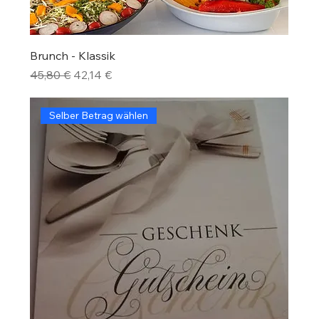
Brunch - Klassik
Standardpreis
Sale-Preis
45,80 €
42,14 €
Selber Betrag wählen