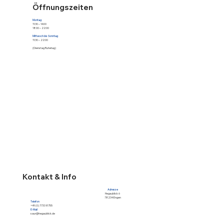
Öffnungszeiten
Montag
11:30 – 14:00
18:00 – 22:00
Mittwoch bis Sonntag
11:30 – 22:00
(Dienstag Ruhetag)
Kontakt & Info
Adresse
Hegaublick 6
78234 Engen
Telefon
+49 (0) 7733 8755
E-Mail
saur@hegaublick.de